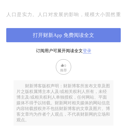
人口是实力。人口对发展的影响，规模大小固然重
要，但本质还在于人口结构如何变化。这就是低生育
率国家为保持人口结构长期均衡而鼓励生育的缘故。
打开财新App 免费阅读全文
我国始终以“人口众多是负担”为先导，始终唯“控制人
口数量”是瞻。看看21世纪的追赶目标美国和竞争对手
订阅用户可展开阅读全文
登录
印度的人口结构，我们有可持续追赶竞争的后劲吗？
0
推荐
联合国我国人口预测的高、中、低三个方案的TFR分
别为1.9-2.1、1.5-1.6、1.1-1.2，2030年人口总量分别
财新博客版权声明：财新博客所发布文章及图
为14.7、13.9、12.5亿；老年人口比例分别为15.6%、
片之版权属博主本人及/或相关权利人所有，未经
16.5%、17.4%。期待新部门能一举废除现行计生政
博主及/或相关权利人单独授权，任何网站、平面
策，鼓励生育回升至2.1更替水平。唯有这样，才能实
媒体不得予以转载。财新网对相关媒体的网站信息
内容转载授权并不包括财新博客的文章及图片。博
现统筹解决人口数量结构素质问题，才能实现人口长
客文章均为作者个人观点，不代表财新网的立场和
期均衡发展。
观点。